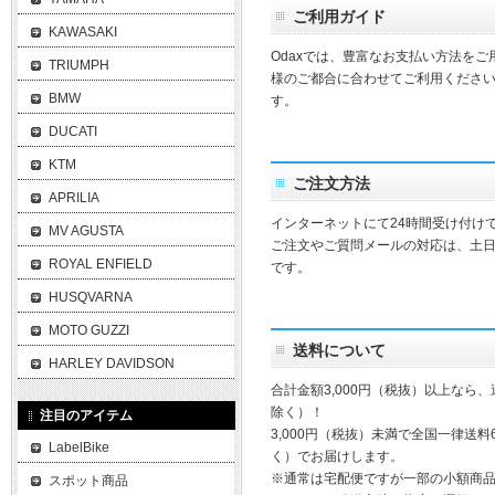
ご利用ガイド
KAWASAKI
Odaxでは、豊富なお支払い方法を
TRIUMPH
様のご都合に合わせてご利用ください
BMW
す。
DUCATI
KTM
ご注文方法
APRILIA
インターネットにて24時間受け付け
MV AGUSTA
ご注文やご質問メールの対応は、土
ROYAL ENFIELD
です。
HUSQVARNA
MOTO GUZZI
送料について
HARLEY DAVIDSON
合計金額3,000円（税抜）以上なら
除く）！
注目のアイテム
3,000円（税抜）未満で全国一律送料
LabelBike
く）でお届けします。
※通常は宅配便ですが一部の小額商
スポット商品