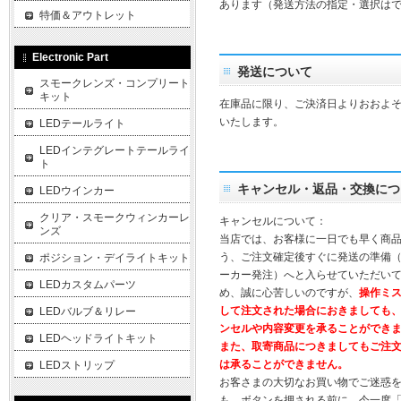
あります（発送方法の指定・選択は
特価＆アウトレット
Electronic Part
発送について
スモークレンズ・コンプリート
キット
在庫品に限り、ご決済日よりおおよそ
いたします。
LEDテールライト
LEDインテグレートテールライ
ト
キャンセル・返品・交換につ
LEDウインカー
クリア・スモークウィンカーレ
キャンセルについて：
ンズ
当店では、お客様に一日でも早く商
う、ご注文確定後すぐに発送の準備
ポジション・デイライトキット
ーカー発注）へと入らせていただいて
LEDカスタムパーツ
め、誠に心苦しいのですが、
操作ミ
して注文された場合におきましても
LEDバルブ＆リレー
ンセルや内容変更を承ることができ
LEDヘッドライトキット
また、取寄商品につきましてもご注
は承ることができません。
LEDストリップ
お客さまの大切なお買い物でご迷惑
も、ボタンを押される前に、今一度