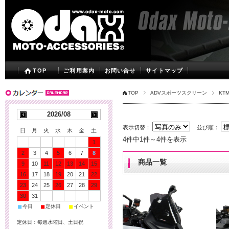
TOP
ご利用案内
お問い合せ
サイトマップ
TOP
ADVスポーツスクリーン
KT
2026/08
表示切替：
並び順：
日
月
火
水
木
金
土
4件中1件～4件を表示
1
2
3
4
5
6
7
8
商品一覧
9
10
11
12
13
14
15
16
17
18
19
20
21
22
23
24
25
26
27
28
29
30
31
■
■
■
今日
定休日
イベント
定休日：毎週水曜日、土日祝