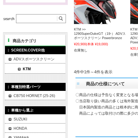
KTM >>
KTM
1290SuperDukeGT（19-） ADVス
1290
ポーツスクリーン Powerbronze
AD
商品カテゴリ
Powe
¥20,900
(本体 ¥19,000)
¥20,
SCREEN.COVER他
在庫無し
在庫
ADVスポーツスクリーン
KTM
4件中1件～4件を表示
商品の仕様について
車種別特選パーツ
〇商品の仕様は予告なく変更となる
CB750 HORNET (25-26)
〇当店取り扱い商品の多くは海外製造
日本国内製造の商品とは根本的に商
車種から選ぶ
商品によっては取付けの際に多少の
SUZUKI
HONDA
YAMAHA