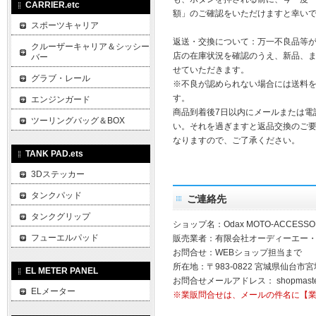
CARRIER.etc
額」のご確認をいただけますと幸い
スポーツキャリア
返送・交換について：万一不良品等
クルーザーキャリア＆シッシー
店の在庫状況を確認のうえ、新品、
バー
せていただきます。
グラブ・レール
※不良が認められない場合には送料
す。
エンジンガード
商品到着後7日以内にメールまたは電
ツーリングバッグ＆BOX
い。それを過ぎますと返品交換のご
なりますので、ご了承ください。
TANK PAD.ets
3Dステッカー
タンクパッド
ご連絡先
タンクグリップ
ショップ名：Odax MOTO-ACCESSO
フューエルパッド
販売業者：有限会社オーディーエー
お問合せ：WEBショップ担当まで
所在地：〒983-0822 宮城県仙台市宮
EL METER PANEL
お問合せメールアドレス：
shopmast
ELメーター
※業販問合せは、メールの件名に【