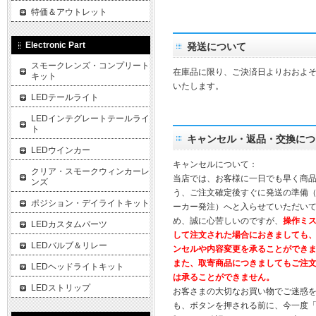
特価＆アウトレット
Electronic Part
発送について
スモークレンズ・コンプリート
在庫品に限り、ご決済日よりおおよそ
キット
いたします。
LEDテールライト
LEDインテグレートテールライ
ト
キャンセル・返品・交換につ
LEDウインカー
キャンセルについて：
クリア・スモークウィンカーレ
当店では、お客様に一日でも早く商
ンズ
う、ご注文確定後すぐに発送の準備
ポジション・デイライトキット
ーカー発注）へと入らせていただいて
め、誠に心苦しいのですが、
操作ミ
LEDカスタムパーツ
して注文された場合におきましても
LEDバルブ＆リレー
ンセルや内容変更を承ることができ
また、取寄商品につきましてもご注
LEDヘッドライトキット
は承ることができません。
LEDストリップ
お客さまの大切なお買い物でご迷惑
も、ボタンを押される前に、今一度