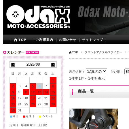
TOP
ご利用案内
お問い合せ
サイトマップ
TOP
フロントアクスルスライダー
2026/08
表示切替：
並び順：
日
月
火
水
木
金
土
1件中1件～1件を表示
1
2
3
4
5
6
7
8
商品一覧
9
10
11
12
13
14
15
16
17
18
19
20
21
22
23
24
25
26
27
28
29
30
31
■
■
■
今日
定休日
イベント
定休日：毎週水曜日、土日祝