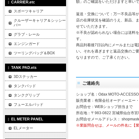
額」のご確認をいただけますと幸い
CARRIER.etc
スポーツキャリア
返送・交換について：万一不良品等
店の在庫状況を確認のうえ、新品、
クルーザーキャリア＆シッシー
バー
せていただきます。
※不良が認められない場合には送料
グラブ・レール
す。
エンジンガード
商品到着後7日以内にメールまたは電
い。それを過ぎますと返品交換のご
ツーリングバッグ＆BOX
なりますので、ご了承ください。
TANK PAD.ets
3Dステッカー
ご連絡先
タンクパッド
ショップ名：Odax MOTO-ACCESSO
タンクグリップ
販売業者：有限会社オーディーエー
フューエルパッド
お問合せ：WEBショップ担当まで
所在地：〒983-0822 宮城県仙台市宮
EL METER PANEL
お問合せメールアドレス：
shopmast
※業販問合せは、メールの件名に【
ELメーター