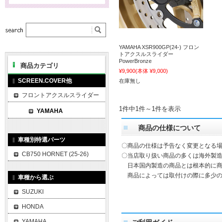
YAMAHA XSR900GP(24-) フロン
トアクスルスライダー
PowerBronze
商品カテゴリ
¥9,900
(本体 ¥9,000)
SCREEN.COVER他
在庫無し
フロントアクスルスライダー
1件中1件～1件を表示
YAMAHA
商品の仕様について
車種別特選パーツ
〇商品の仕様は予告なく変更となる
CB750 HORNET (25-26)
〇当店取り扱い商品の多くは海外製造
日本国内製造の商品とは根本的に商
商品によっては取付けの際に多少の
車種から選ぶ
SUZUKI
HONDA
YAMAHA