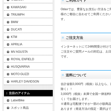
ご利用ガイド
KAWASAKI
Odaxでは、豊富なお支払い方法を
様のご都合に合わせてご利用ください
TRIUMPH
す。
BMW
DUCATI
KTM
ご注文方法
APRILIA
インターネットにて24時間受け付け
ご注文やご質問メールの対応は、土
MV AGUSTA
です。
ROYAL ENFIELD
HUSQVARNA
MOTO GUZZI
送料について
HARLEY DAVIDSON
合計金額3,000円（税抜）以上なら
除く）！
注目のアイテム
3,000円（税抜）未満で全国一律送料
く）でお届けします。
LabelBike
※通常は宅配便ですが一部の小額商
スポット商品
あります（発送方法の指定・選択は