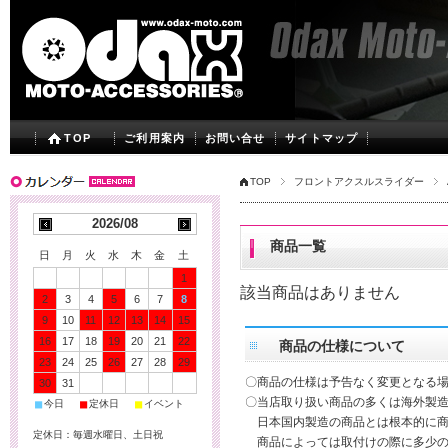
TOP
ご利用案内
お問い合せ
サイトマップ
TOP
フロントアクスルスライダー
2026/08
商品一覧
日
月
火
水
木
金
土
1
該当商品はありません
2
3
4
5
6
7
8
9
10
11
12
13
14
15
16
17
18
19
20
21
22
商品の仕様について
23
24
25
26
27
28
29
〇商品の仕様は予告なく変更となる
30
31
〇当店取り扱い商品の多くは海外製造
■
■
■
今日
定休日
イベント
日本国内製造の商品とは根本的に商
定休日：毎週水曜日、土日祝
商品によっては取付けの際に多少の