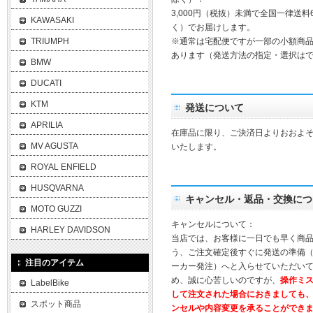
3,000円（税抜）未満で全国一律送料
KAWASAKI
く）でお届けします。
TRIUMPH
※通常は宅配便ですが一部の小額商
あります（発送方法の指定・選択は
BMW
DUCATI
KTM
発送について
APRILIA
在庫品に限り、ご決済日よりおおよそ
MV AGUSTA
いたします。
ROYAL ENFIELD
HUSQVARNA
キャンセル・返品・交換につ
MOTO GUZZI
キャンセルについて：
HARLEY DAVIDSON
当店では、お客様に一日でも早く商
う、ご注文確定後すぐに発送の準備
注目のアイテム
ーカー発注）へと入らせていただいて
め、誠に心苦しいのですが、
操作ミ
LabelBike
して注文された場合におきましても
スポット商品
ンセルや内容変更を承ることができ