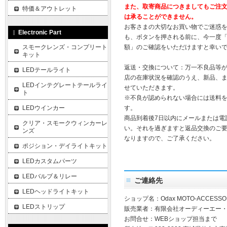
また、取寄商品につきましてもご注
特価＆アウトレット
は承ることができません。
お客さまの大切なお買い物でご迷惑
Electronic Part
も、ボタンを押される前に、今一度
スモークレンズ・コンプリート
額」のご確認をいただけますと幸い
キット
返送・交換について：万一不良品等
LEDテールライト
店の在庫状況を確認のうえ、新品、
LEDインテグレートテールライ
せていただきます。
ト
※不良が認められない場合には送料
LEDウインカー
す。
商品到着後7日以内にメールまたは電
クリア・スモークウィンカーレ
い。それを過ぎますと返品交換のご
ンズ
なりますので、ご了承ください。
ポジション・デイライトキット
LEDカスタムパーツ
LEDバルブ＆リレー
ご連絡先
LEDヘッドライトキット
ショップ名：Odax MOTO-ACCESSO
LEDストリップ
販売業者：有限会社オーディーエー
お問合せ：WEBショップ担当まで