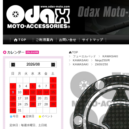
TOP
ご利用案内
お問い合せ
サイトマップ
TOP
フューエルパッド
KAWASAKI
KAWASAKI
Ninja250/R
2026/08
KAWASAKI
Z400/250
日
月
火
水
木
金
土
1
2
3
4
5
6
7
8
9
10
11
12
13
14
15
16
17
18
19
20
21
22
23
24
25
26
27
28
29
30
31
■
■
■
今日
定休日
イベント
定休日：毎週水曜日、土日祝