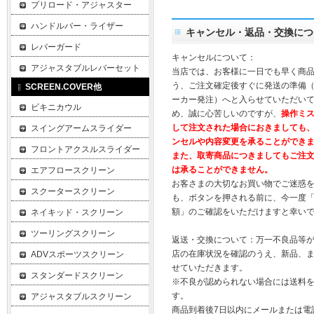
プリロード・アジャスター
ハンドルバー・ライザー
キャンセル・返品・交換につ
レバーガード
キャンセルについて：
アジャスタブルレバーセット
当店では、お客様に一日でも早く商
う、ご注文確定後すぐに発送の準備
SCREEN.COVER他
ーカー発注）へと入らせていただいて
ビキニカウル
め、誠に心苦しいのですが、
操作ミ
して注文された場合におきましても
スイングアームスライダー
ンセルや内容変更を承ることができ
フロントアクスルスライダー
また、取寄商品につきましてもご注
は承ることができません。
エアフロースクリーン
お客さまの大切なお買い物でご迷惑
スクータースクリーン
も、ボタンを押される前に、今一度
額」のご確認をいただけますと幸い
ネイキッド・スクリーン
ツーリングスクリーン
返送・交換について：万一不良品等
店の在庫状況を確認のうえ、新品、
ADVスポーツスクリーン
せていただきます。
スタンダードスクリーン
※不良が認められない場合には送料
す。
アジャスタブルスクリーン
商品到着後7日以内にメールまたは電