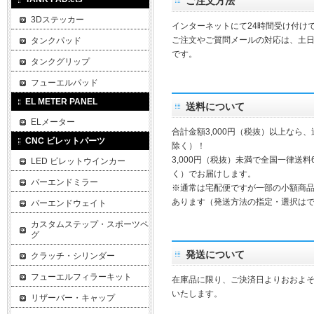
ご注文方法
3Dステッカー
インターネットにて24時間受け付け
ご注文やご質問メールの対応は、土
タンクパッド
です。
タンクグリップ
フューエルパッド
EL METER PANEL
送料について
ELメーター
合計金額3,000円（税抜）以上なら
CNC ビレットパーツ
除く）！
3,000円（税抜）未満で全国一律送料
LED ビレットウインカー
く）でお届けします。
バーエンドミラー
※通常は宅配便ですが一部の小額商
あります（発送方法の指定・選択は
バーエンドウェイト
カスタムステップ・スポーツペ
グ
発送について
クラッチ・シリンダー
フューエルフィラーキット
在庫品に限り、ご決済日よりおおよそ
いたします。
リザーバー・キャップ