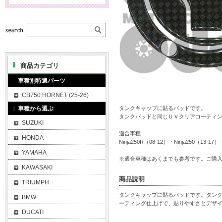
商品カテゴリ
車種別特選パーツ
CB750 HORNET (25-26)
車種から選ぶ
タンクキャップに貼るパッドです。
タンクパッドと同じＵＶクリアコーティ
SUZUKI
適合車種
HONDA
Ninja250R（08-12）・Ninja250（13-17
YAMAHA
※適合車種はあくまでも参考です。ご購
KAWASAKI
商品説明
TRIUMPH
タンクキャップに貼るパッドです。タン
BMW
ーティング仕上げで、貼りやすさとデザ
DUCATI