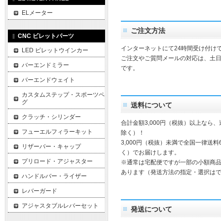
ELメーター
ご注文方法
CNC ビレットパーツ
インターネットにて24時間受け付け
LED ビレットウインカー
ご注文やご質問メールの対応は、土
バーエンドミラー
です。
バーエンドウェイト
カスタムステップ・スポーツペ
グ
送料について
クラッチ・シリンダー
合計金額3,000円（税抜）以上なら
フューエルフィラーキット
除く）！
3,000円（税抜）未満で全国一律送料
リザーバー・キャップ
く）でお届けします。
プリロード・アジャスター
※通常は宅配便ですが一部の小額商
あります（発送方法の指定・選択は
ハンドルバー・ライザー
レバーガード
アジャスタブルレバーセット
発送について