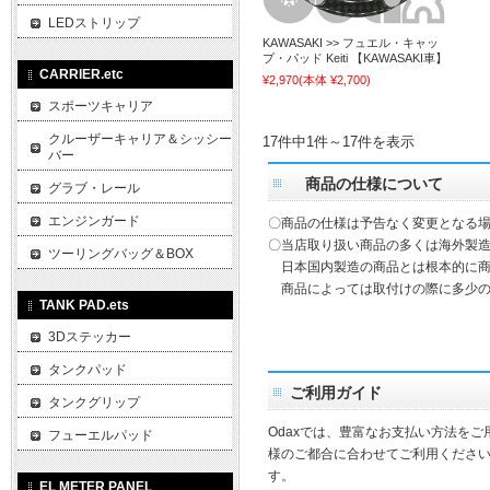
LEDストリップ
KAWASAKI >> フュエル・キャッ
プ・パッド Keiti 【KAWASAKI車】
CARRIER.etc
¥2,970
(本体 ¥2,700)
スポーツキャリア
クルーザーキャリア＆シッシー
17件中1件～17件を表示
バー
商品の仕様について
グラブ・レール
エンジンガード
〇商品の仕様は予告なく変更となる
〇当店取り扱い商品の多くは海外製造
ツーリングバッグ＆BOX
日本国内製造の商品とは根本的に商
商品によっては取付けの際に多少の
TANK PAD.ets
3Dステッカー
タンクパッド
ご利用ガイド
タンクグリップ
Odaxでは、豊富なお支払い方法を
フューエルパッド
様のご都合に合わせてご利用ください
す。
EL METER PANEL