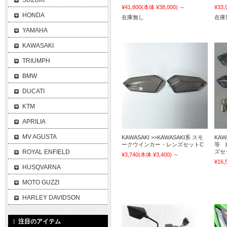
SUZUKI
¥41,800
(本体 ¥38,000)
～
¥33,
HONDA
在庫無し
在庫
YAMAHA
KAWASAKI
TRIUMPH
BMW
DUCATI
KTM
APRILIA
MV AGUSTA
KAWASAKI >>KAWASAKI系 スモ
KAWA
ークウインカー・レンズセットC
等 
ROYAL ENFIELD
ズセ
¥3,740
(本体 ¥3,400)
～
¥16,
HUSQVARNA
MOTO GUZZI
HARLEY DAVIDSON
注目のアイテム