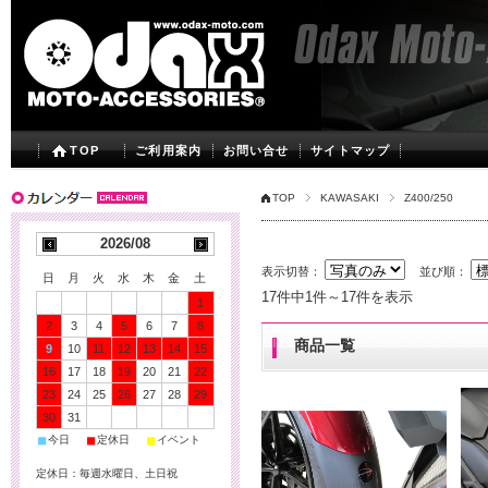
TOP
ご利用案内
お問い合せ
サイトマップ
TOP
KAWASAKI
Z400/250
2026/08
表示切替：
並び順：
日
月
火
水
木
金
土
17件中1件～17件を表示
1
2
3
4
5
6
7
8
商品一覧
9
10
11
12
13
14
15
16
17
18
19
20
21
22
23
24
25
26
27
28
29
30
31
■
■
■
今日
定休日
イベント
定休日：毎週水曜日、土日祝