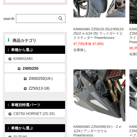
KAWASAKI Z250(19-25)/Z400(19-
KAWA
25)/Z e-1(24-25) マッドガードエ
Z250
クステンダー Powerbronze
ライ
商品カテゴリ
Powe
¥7,700
(本体 ¥7,000)
¥9,3
車種から選ぶ
在庫無し
在庫
KAWASAKI
Z400/250
Z400/250(19-)
Z250(13-18)
車種別特選パーツ
CB750 HORNET (25-26)
KAWASAKI Z250/400(19-)・Z e-
KAWA
車種から選ぶ
1(24-) アンダーカウル
Z250
Powerbronze
ーフェ