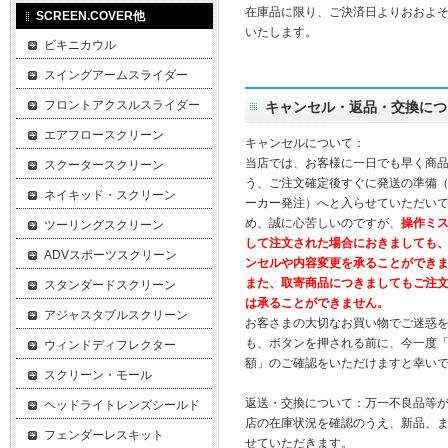
在庫品に限り、ご決済日よりおおよそ
SCREEN.COVER他
いたします。
ビキニカウル
スイングアームスライダー
フロントアクスルスライダー
キャンセル・返品・交換につ
エアフロースクリーン
キャンセルについて：
当店では、お客様に一日でも早く商
スクータースクリーン
う、ご注文確定後すぐに発送の準備
ネイキッド・スクリーン
ーカー発注）へと入らせていただいて
め、誠に心苦しいのですが、
操作ミ
ツーリングスクリーン
して注文された場合におきましても
ADVスポーツスクリーン
ンセルや内容変更を承ることができ
また、取寄商品につきましてもご注
スタンダードスクリーン
は承ることができません。
アジャスタブルスクリーン
お客さまの大切なお買い物でご迷惑
も、ボタンを押される前に、今一度
ウィンドディフレクター
額」のご確認をいただけますと幸い
スクリーン・モール
返送・交換について：万一不良品等
ヘッドライトレンズシールド
店の在庫状況を確認のうえ、新品、
フェンダーレスキット
せていただきます。