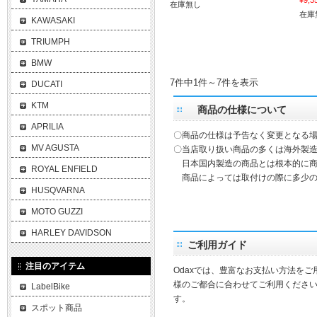
¥9,3
在庫無し
在庫
KAWASAKI
TRIUMPH
BMW
7件中1件～7件を表示
DUCATI
KTM
商品の仕様について
APRILIA
〇商品の仕様は予告なく変更となる
MV AGUSTA
〇当店取り扱い商品の多くは海外製造
日本国内製造の商品とは根本的に商
ROYAL ENFIELD
商品によっては取付けの際に多少の
HUSQVARNA
MOTO GUZZI
HARLEY DAVIDSON
ご利用ガイド
注目のアイテム
Odaxでは、豊富なお支払い方法を
様のご都合に合わせてご利用ください
LabelBike
す。
スポット商品