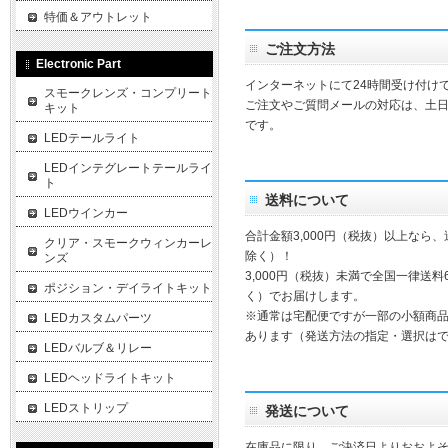
特価＆アウトレット
ご注文方法
Electronic Part
インターネットにて24時間受け付け
スモークレンズ・コンプリート
ご注文やご質問メールの対応は、土
キット
です。
LEDテールライト
LEDインテグレートテールライ
ト
送料について
LEDウインカー
合計金額3,000円（税抜）以上なら
クリア・スモークウィンカーレ
除く）！
ンズ
3,000円（税抜）未満で全国一律送料
ポジション・デイライトキット
く）でお届けします。
※通常は宅配便ですが一部の小額商
LEDカスタムパーツ
あります（発送方法の指定・選択は
LEDバルブ＆リレー
LEDヘッドライトキット
LEDストリップ
発送について
在庫品に限り、ご決済日よりおおよそ