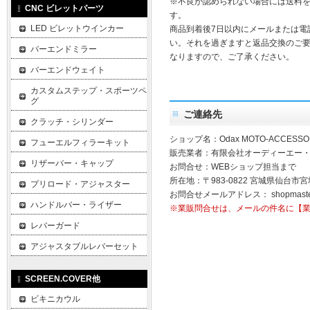
※不良が認められない場合には送料
CNC ビレットパーツ
す。
LED ビレットウインカー
商品到着後7日以内にメールまたは電
い。それを過ぎますと返品交換のご
バーエンドミラー
なりますので、ご了承ください。
バーエンドウェイト
カスタムステップ・スポーツペ
グ
ご連絡先
クラッチ・シリンダー
ショップ名：Odax MOTO-ACCESSO
フューエルフィラーキット
販売業者：有限会社オーディーエー
リザーバー・キャップ
お問合せ：WEBショップ担当まで
所在地：〒983-0822 宮城県仙台市宮
プリロード・アジャスター
お問合せメールアドレス：
shopmast
ハンドルバー・ライザー
※業販問合せは、メールの件名に【
レバーガード
アジャスタブルレバーセット
SCREEN.COVER他
ビキニカウル