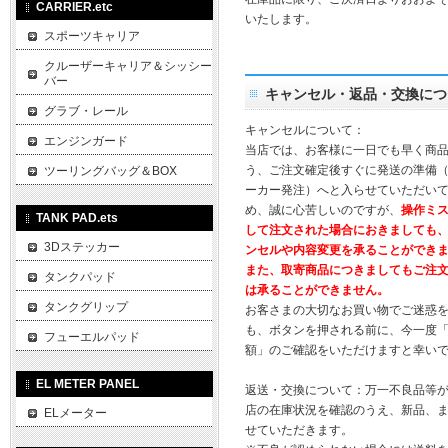
CARRIER.etc
いたします。
スポーツキャリア
クルーザーキャリア＆シッシー
バー
キャンセル・返品・交換につ
グラブ・レール
キャンセルについて：
エンジンガード
当店では、お客様に一日でも早く商
う、ご注文確定後すぐに発送の準備
ツーリングバッグ＆BOX
ーカー発注）へと入らせていただいて
め、誠に心苦しいのですが、
操作ミ
TANK PAD.ets
して注文された場合におきましても
3Dステッカー
ンセルや内容変更を承ることができ
また、取寄商品につきましてもご注
タンクパッド
は承ることができません。
タンクグリップ
お客さまの大切なお買い物でご迷惑
も、ボタンを押される前に、今一度
フューエルパッド
額」のご確認をいただけますと幸い
EL METER PANEL
返送・交換について：万一不良品等
店の在庫状況を確認のうえ、新品、
ELメーター
せていただきます。