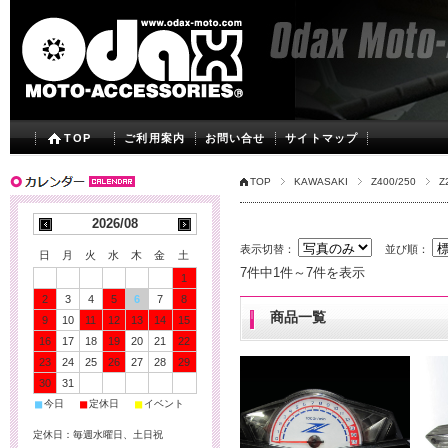
TOP
ご利用案内
お問い合せ
サイトマップ
TOP
KAWASAKI
Z400/250
Z
2026/08
表示切替：
並び順：
日
月
火
水
木
金
土
7件中1件～7件を表示
1
2
3
4
5
6
7
8
商品一覧
9
10
11
12
13
14
15
16
17
18
19
20
21
22
23
24
25
26
27
28
29
30
31
■
■
■
今日
定休日
イベント
定休日：毎週水曜日、土日祝