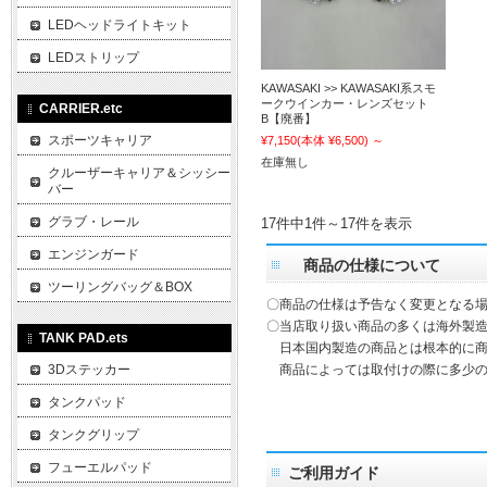
LEDヘッドライトキット
LEDストリップ
KAWASAKI >> KAWASAKI系スモ
ークウインカー・レンズセット
CARRIER.etc
B【廃番】
スポーツキャリア
¥7,150
(本体 ¥6,500)
～
在庫無し
クルーザーキャリア＆シッシー
バー
グラブ・レール
17件中1件～17件を表示
エンジンガード
商品の仕様について
ツーリングバッグ＆BOX
〇商品の仕様は予告なく変更となる
〇当店取り扱い商品の多くは海外製造
TANK PAD.ets
日本国内製造の商品とは根本的に商
3Dステッカー
商品によっては取付けの際に多少の
タンクパッド
タンクグリップ
フューエルパッド
ご利用ガイド