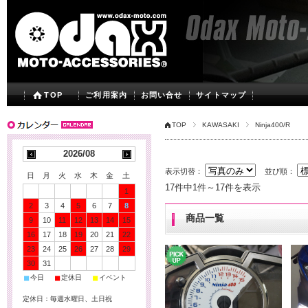
TOP
ご利用案内
お問い合せ
サイトマップ
TOP
KAWASAKI
Ninja400/R
2026/08
表示切替：
並び順：
日
月
火
水
木
金
土
17件中1件～17件を表示
1
2
3
4
5
6
7
8
商品一覧
9
10
11
12
13
14
15
16
17
18
19
20
21
22
23
24
25
26
27
28
29
30
31
■
■
■
今日
定休日
イベント
定休日：毎週水曜日、土日祝