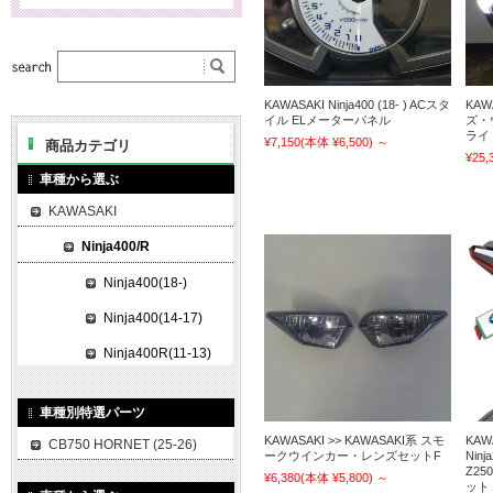
KAWASAKI Ninja400 (18- ) ACスタ
KAW
イル ELメーターパネル
ズ・
ライ
¥7,150
(本体 ¥6,500)
～
商品カテゴリ
¥25,
車種から選ぶ
KAWASAKI
Ninja400/R
Ninja400(18-)
Ninja400(14-17)
Ninja400R(11-13)
車種別特選パーツ
KAWASAKI >> KAWASAKI系 スモ
KAW
CB750 HORNET (25-26)
ークウインカー・レンズセットF
Ninj
Z25
¥6,380
(本体 ¥5,800)
～
ット