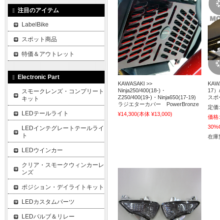
注目のアイテム
LabelBike
スポット商品
特価＆アウトレット
Electronic Part
KAWASAKI >>
KAWA
Ninja250/400(18-)・
17）/
スモークレンズ・コンプリート
Z250/400(19-)・Ninja650(17-19)
スポ
キット
ラジエターカバー PowerBronze
定価:
LEDテールライト
¥14,300
(本体 ¥13,000)
価格:
30%
LEDインテグレートテールライ
ト
在庫
LEDウインカー
クリア・スモークウィンカーレ
ンズ
ポジション・デイライトキット
LEDカスタムパーツ
LEDバルブ＆リレー