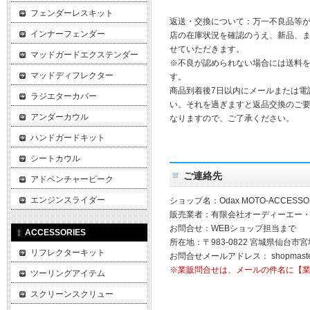
フェンダーレスキット
返送・交換について：万一不良品等
インナーフェンダー
店の在庫状況を確認のうえ、新品、
せていただきます。
マッドガードエクステンダー
※不良が認められない場合には送料
マッドディフレクター
す。
商品到着後7日以内にメールまたは電
ラジエターカバー
い。それを過ぎますと返品交換のご
アンダーカウル
なりますので、ご了承ください。
ハンドガードキット
シートカウル
ご連絡先
アドベンチャービーク
エンジンスライダー
ショップ名：Odax MOTO-ACCESSO
販売業者：有限会社オーディーエー
お問合せ：WEBショップ担当まで
ACCESSORIES
所在地：〒983-0822 宮城県仙台市宮
リフレクターキット
お問合せメールアドレス：
shopmast
※業販問合せは、メールの件名に【
ツーリングアイテム
スクリーンスクリュー