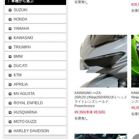
車種から選ぶ
在庫無し
¥18,
SUZUKI
在庫
HONDA
YAMAHA
KAWASAKI
TRIUMPH
BMW
DUCATI
KTM
APRILIA
KAWASAKI >>ZX-
KAWA
MV AGUSTA
25R(20-)/Ninja250/400(18-) ヘッド
Nin
ライトレンズシールド
ンズシ
ROYAL ENFIELD
Powerbronze
¥9,3
HUSQVARNA
¥9,350
(本体 ¥8,500)
在庫
在庫無し
MOTO GUZZI
HARLEY DAVIDSON