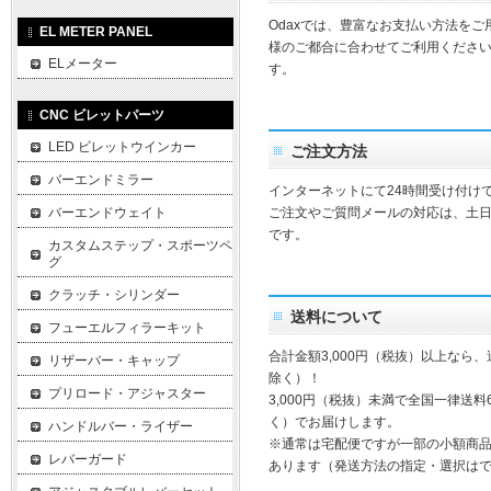
Odaxでは、豊富なお支払い方法を
EL METER PANEL
様のご都合に合わせてご利用ください
ELメーター
す。
CNC ビレットパーツ
LED ビレットウインカー
ご注文方法
バーエンドミラー
インターネットにて24時間受け付け
バーエンドウェイト
ご注文やご質問メールの対応は、土
です。
カスタムステップ・スポーツペ
グ
クラッチ・シリンダー
送料について
フューエルフィラーキット
合計金額3,000円（税抜）以上なら
リザーバー・キャップ
除く）！
プリロード・アジャスター
3,000円（税抜）未満で全国一律送料
く）でお届けします。
ハンドルバー・ライザー
※通常は宅配便ですが一部の小額商
レバーガード
あります（発送方法の指定・選択は