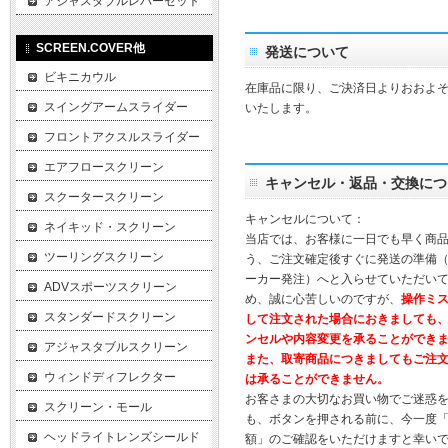
アジャスタブルレバーセット
SCREEN.COVER他
発送について
ビキニカウル
在庫品に限り、ご決済日よりおおよそ
スイングアームスライダー
いたします。
フロントアクスルスライダー
エアフロースクリーン
キャンセル・返品・交換につ
スクータースクリーン
キャンセルについて：
ネイキッド・スクリーン
当店では、お客様に一日でも早く商
ツーリングスクリーン
う、ご注文確定後すぐに発送の準備
ーカー発注）へと入らせていただいて
ADVスポーツスクリーン
め、誠に心苦しいのですが、
操作ミ
スタンダードスクリーン
して注文された場合におきましても
ンセルや内容変更を承ることができ
アジャスタブルスクリーン
また、取寄商品につきましてもご注
ウィンドディフレクター
は承ることができません。
お客さまの大切なお買い物でご迷惑
スクリーン・モール
も、ボタンを押される前に、今一度
ヘッドライトレンズシールド
額」のご確認をいただけますと幸い