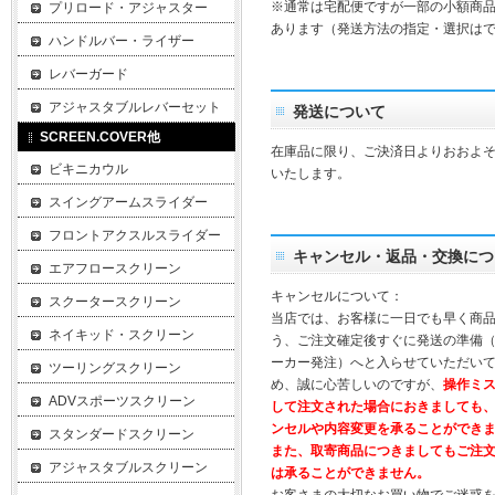
※通常は宅配便ですが一部の小額商
プリロード・アジャスター
あります（発送方法の指定・選択は
ハンドルバー・ライザー
レバーガード
アジャスタブルレバーセット
発送について
SCREEN.COVER他
在庫品に限り、ご決済日よりおおよそ
ビキニカウル
いたします。
スイングアームスライダー
フロントアクスルスライダー
キャンセル・返品・交換につ
エアフロースクリーン
キャンセルについて：
スクータースクリーン
当店では、お客様に一日でも早く商
ネイキッド・スクリーン
う、ご注文確定後すぐに発送の準備
ーカー発注）へと入らせていただいて
ツーリングスクリーン
め、誠に心苦しいのですが、
操作ミ
ADVスポーツスクリーン
して注文された場合におきましても
ンセルや内容変更を承ることができ
スタンダードスクリーン
また、取寄商品につきましてもご注
アジャスタブルスクリーン
は承ることができません。