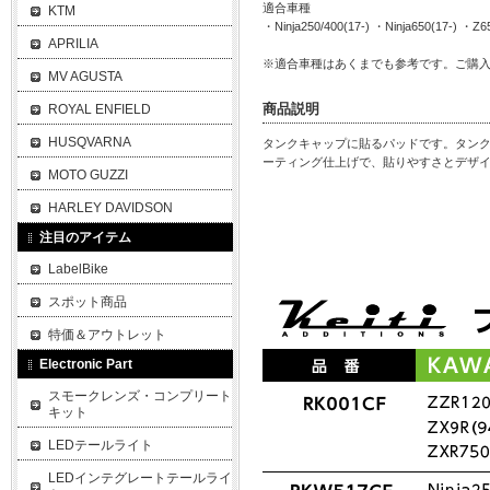
適合車種
KTM
・Ninja250/400(17-) ・Ninja650(17-) ・Z
APRILIA
※適合車種はあくまでも参考です。ご購
MV AGUSTA
商品説明
ROYAL ENFIELD
HUSQVARNA
タンクキャップに貼るパッドです。タン
ーティング仕上げで、貼りやすさとデザ
MOTO GUZZI
HARLEY DAVIDSON
注目のアイテム
LabelBike
スポット商品
特価＆アウトレット
Electronic Part
スモークレンズ・コンプリート
キット
LEDテールライト
LEDインテグレートテールライ