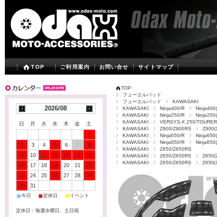
TOP
ご利用案内
お問い合せ
サイトマップ
TOP
フューエルパッド
フューエルパッド
KAWASAKI
2026/08
KAWASAKI
Ninja400/R
Ninja400(
KAWASAKI
Ninja250/R
Ninja250(
KAWASAKI
VERSYS-X 250/TOURER
日
月
火
水
木
金
土
KAWASAKI
Z900/Z900RS
Z900(1
1
KAWASAKI
Ninja650/R
Ninja650
KAWASAKI
Ninja650/R
Ninja650(
2
3
4
5
6
7
8
KAWASAKI
Z650/Z650RS
9
10
11
12
13
14
15
KAWASAKI
Z650/Z650RS
Z650(2
KAWASAKI
Z650/Z650RS
Z650(
16
17
18
19
20
21
22
23
24
25
26
27
28
29
30
31
■
■
■
今日
定休日
イベント
定休日：毎週水曜日、土日祝