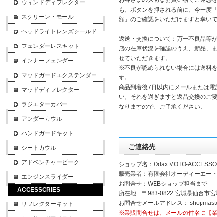
お客さまの大切なお買い物でご迷惑
ウィンドディフレクター
も、ボタンを押される前に、今一度
スクリーン・モール
額」のご確認をいただけますと幸い
ヘッドライトレンズシールド
返送・交換について：万一不良品等
フェンダーレスキット
店の在庫状況を確認のうえ、新品、
せていただきます。
インナーフェンダー
※不良が認められない場合には送料
マッドガードエクステンダー
す。
商品到着後7日以内にメールまたは電
マッドディフレクター
い。それを過ぎますと返品交換のご
ラジエターカバー
なりますので、ご了承ください。
アンダーカウル
ハンドガードキット
ご連絡先
シートカウル
アドベンチャービーク
ショップ名：Odax MOTO-ACCESSO
販売業者：有限会社オーディーエー
エンジンスライダー
お問合せ：WEBショップ担当まで
ACCESSORIES
所在地：〒983-0822 宮城県仙台市宮
お問合せメールアドレス：
shopmast
リフレクターキット
※業販問合せは、メールの件名に【