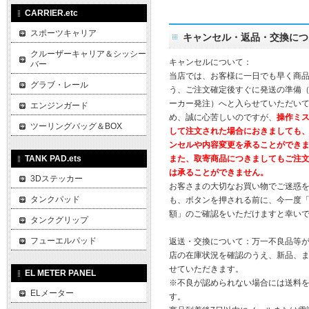
CARRIER.etc
スポーツキャリア
キャンセル・返品・交換につ
クルーザーキャリア＆シッシー
キャンセルについて：
バー
当店では、お客様に一日でも早く商
グラブ・レール
う、ご注文確定後すぐに発送の準備
ーカー発注）へと入らせていただいて
エンジンガード
め、誠に心苦しいのですが、
操作ミ
ツーリングバッグ＆BOX
して注文された場合におきましても
ンセルや内容変更を承ることができ
TANK PAD.ets
また、取寄商品につきましてもご注
は承ることができません。
3Dステッカー
お客さまの大切なお買い物でご迷惑
タンクパッド
も、ボタンを押される前に、今一度
額」のご確認をいただけますと幸い
タンクグリップ
フューエルパッド
返送・交換について：万一不良品等
店の在庫状況を確認のうえ、新品、
せていただきます。
EL METER PANEL
※不良が認められない場合には送料
ELメーター
す。