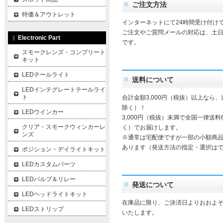
ご注文方法
特価＆アウトレット
インターネットにて24時間受け付け
ご注文やご質問メールの対応は、土
Electronic Part
です。
スモークレンズ・コンプリート
キット
LEDテールライト
送料について
LEDインテグレートテールライ
ト
合計金額3,000円（税抜）以上なら
除く）！
LEDウインカー
3,000円（税抜）未満で全国一律送料
クリア・スモークウィンカーレ
く）でお届けします。
ンズ
※通常は宅配便ですが一部の小額商
あります（発送方法の指定・選択は
ポジション・デイライトキット
LEDカスタムパーツ
LEDバルブ＆リレー
発送について
LEDヘッドライトキット
在庫品に限り、ご決済日よりおおよそ
LEDストリップ
いたします。