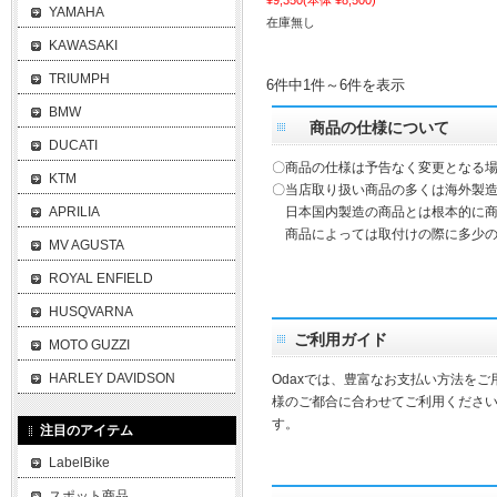
¥9,350
(本体 ¥8,500)
YAMAHA
在庫無し
KAWASAKI
TRIUMPH
6件中1件～6件を表示
BMW
商品の仕様について
DUCATI
〇商品の仕様は予告なく変更となる
KTM
〇当店取り扱い商品の多くは海外製造
APRILIA
日本国内製造の商品とは根本的に商
商品によっては取付けの際に多少の
MV AGUSTA
ROYAL ENFIELD
HUSQVARNA
ご利用ガイド
MOTO GUZZI
HARLEY DAVIDSON
Odaxでは、豊富なお支払い方法を
様のご都合に合わせてご利用ください
す。
注目のアイテム
LabelBike
スポット商品