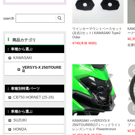
ウインカーマウントベースセット
KAW
(左右1セット) KAWASAKI Type2
ーク
Odax
¥6,3
商品カテゴリ
¥748
(本体 ¥680)
在庫
車種から選ぶ
KAWASAKI
VERSYS-X 250/TOURE
R
車種別特選パーツ
CB750 HORNET (25-26)
車種から選ぶ
SUZUKI
KAWASAKI >>VERSYS-X
KAW
250/TOURER(17-) ヘッドライト
プ・パ
HONDA
レンズシールド Powerbronze
¥2,9