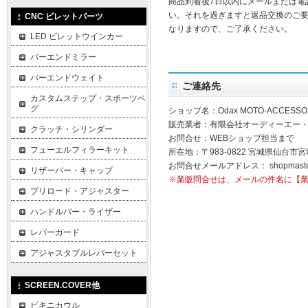
商品到着後7日以内にメールまたは電
い。それを過ぎますと返品交換のご
CNC ビレットパーツ
なりますので、ご了承ください。
LED ビレットウインカー
バーエンドミラー
バーエンドウェイト
ご連絡先
カスタムステップ・スポーツペ
グ
ショップ名：Odax MOTO-ACCESSO
販売業者：有限会社オーディーエー
クラッチ・シリンダー
お問合せ：WEBショップ担当まで
フューエルフィラーキット
所在地：〒983-0822 宮城県仙台市宮
お問合せメールアドレス：
shopmast
リザーバー・キャップ
※業販問合せは、メールの件名に【
プリロード・アジャスター
ハンドルバー・ライザー
レバーガード
アジャスタブルレバーセット
SCREEN.COVER他
ビキニカウル