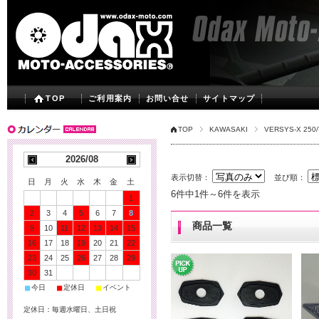
TOP
ご利用案内
お問い合せ
サイトマップ
TOP
KAWASAKI
VERSYS-X 250
2026/08
表示切替：
並び順：
日
月
火
水
木
金
土
6件中1件～6件を表示
1
2
3
4
5
6
7
8
商品一覧
9
10
11
12
13
14
15
16
17
18
19
20
21
22
23
24
25
26
27
28
29
30
31
■
■
■
今日
定休日
イベント
定休日：毎週水曜日、土日祝